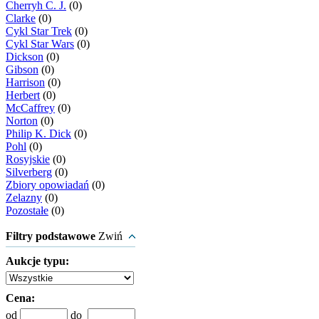
Cherryh C. J.
(0)
Clarke
(0)
Cykl Star Trek
(0)
Cykl Star Wars
(0)
Dickson
(0)
Gibson
(0)
Harrison
(0)
Herbert
(0)
McCaffrey
(0)
Norton
(0)
Philip K. Dick
(0)
Pohl
(0)
Rosyjskie
(0)
Silverberg
(0)
Zbiory opowiadań
(0)
Zelazny
(0)
Pozostałe
(0)
Filtry podstawowe
Zwiń
Aukcje typu:
Cena:
od
do