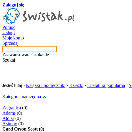
Zaloguj się
Pomoc
Usługi
Moje konto
Sprzedaj
Zaawansowane szukanie
Szukaj
szukaj w tej kategori
Jesteś tutaj ›
Książki i podręczniki
›
Książki
›
Literatura popularna
›
S
Kategoria nadrzędna
Zagranica
(0)
Adams
(0)
Aldiss
(0)
Asimov
(0)
Card Orson Scott (0)