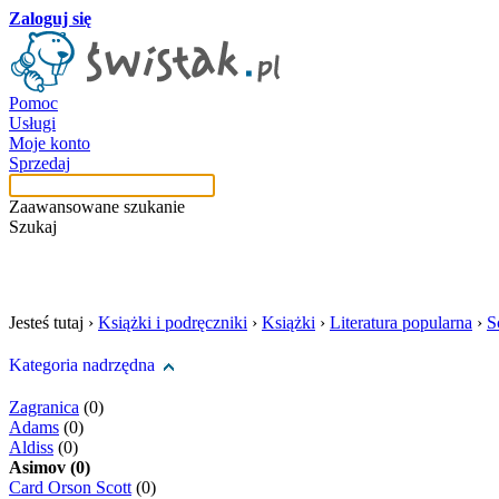
Zaloguj się
Pomoc
Usługi
Moje konto
Sprzedaj
Zaawansowane szukanie
Szukaj
szukaj w tej kategori
Jesteś tutaj ›
Książki i podręczniki
›
Książki
›
Literatura popularna
›
S
Kategoria nadrzędna
Zagranica
(0)
Adams
(0)
Aldiss
(0)
Asimov (0)
Card Orson Scott
(0)