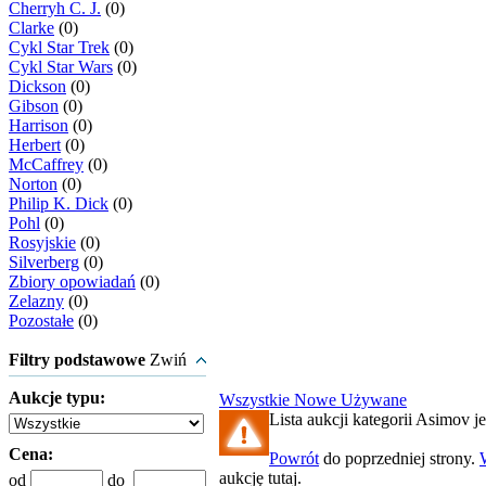
Cherryh C. J.
(0)
Clarke
(0)
Cykl Star Trek
(0)
Cykl Star Wars
(0)
Dickson
(0)
Gibson
(0)
Harrison
(0)
Herbert
(0)
McCaffrey
(0)
Norton
(0)
Philip K. Dick
(0)
Pohl
(0)
Rosyjskie
(0)
Silverberg
(0)
Zbiory opowiadań
(0)
Zelazny
(0)
Pozostałe
(0)
Filtry podstawowe
Zwiń
Aukcje typu:
Wszystkie
Nowe
Używane
Lista aukcji kategorii Asimov je
Cena:
Powrót
do poprzedniej strony.
aukcję tutaj.
od
do