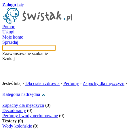
Zaloguj się
Pomoc
Usługi
Moje konto
Sprzedaj
Zaawansowane szukanie
Szukaj
szukaj w tej kategori
Jesteś tutaj ›
Dla ciała i zdrowia
›
Perfumy
›
Zapachy dla mężczyzn
›
Kategoria nadrzędna
Zapachy dla mężczyzn
(0)
Dezodoranty
(0)
Perfumy i wody perfumowane
(0)
Testery (0)
Wody kolońskie
(0)