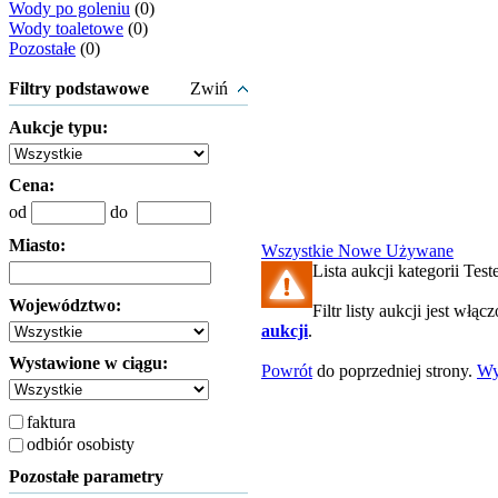
Wody po goleniu
(0)
Wody toaletowe
(0)
Pozostałe
(0)
Filtry podstawowe
Zwiń
Aukcje typu:
Cena:
od
do
Miasto:
Wszystkie
Nowe
Używane
Lista aukcji kategorii Teste
Województwo:
Filtr listy aukcji jest włąc
aukcji
.
Wystawione w ciągu:
Powrót
do poprzedniej strony.
Wy
faktura
odbiór osobisty
Pozostałe parametry