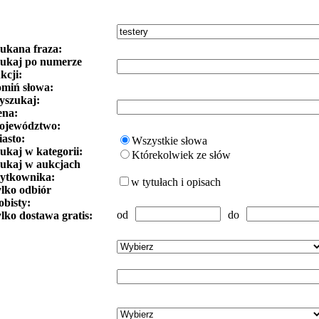
ukana fraza:
ukaj po numerze
kcji:
miń słowa:
szukaj:
ena:
ojewództwo:
asto:
Wszystkie słowa
ukaj w kategorii:
Którekolwiek ze słów
ukaj w aukcjach
ytkownika:
w tytułach i opisach
lko odbiór
obisty:
od
do
lko dostawa gratis: