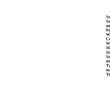
Sz
Sz
au
Po
Wy
C
W
Mi
Sz
Sz
uż
Ty
os
Ty