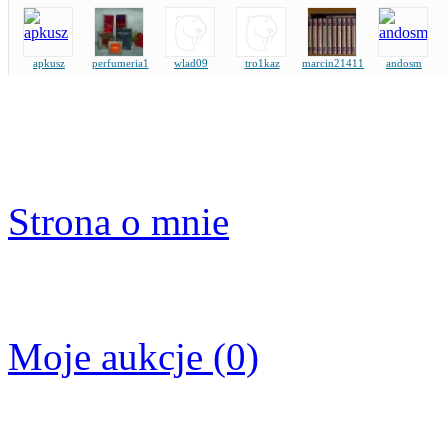
apkusz
perfumeria1
wlad09
tro1kaz
marcin21411
andosm
Strona o mnie
Moje aukcje (0)