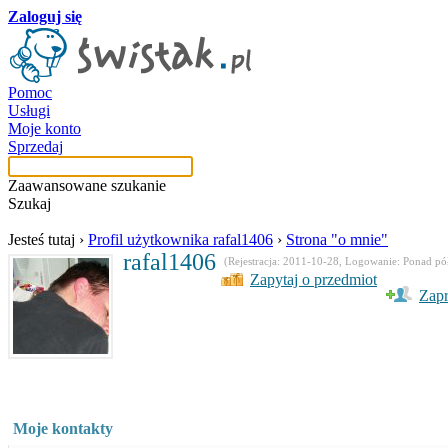
Zaloguj się
Pomoc
Usługi
Moje konto
Sprzedaj
Zaawansowane szukanie
Szukaj
Jesteś tutaj
›
Profil użytkownika rafal1406
›
Strona "o mnie"
rafal1406
(Rejestracja: 2011-10-28, Logowanie: Ponad pó
Zapytaj o przedmiot
Zapr
Moje kontakty