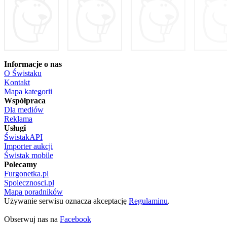
Informacje o nas
O Świstaku
Kontakt
Mapa kategorii
Współpraca
Dla mediów
Reklama
Usługi
ŚwistakAPI
Importer aukcji
Świstak mobile
Polecamy
Furgonetka.pl
Spolecznosci.pl
Mapa poradników
Używanie serwisu oznacza akceptację
Regulaminu
.
Obserwuj nas na
Facebook