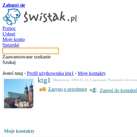
Zaloguj się
Pomoc
Usługi
Moje konto
Sprzedaj
Zaawansowane szukanie
Szukaj
Jesteś tutaj
›
Profil użytkownika ktg1
›
Moje kontakty
ktg1
(Rejestracja: 2004-02-13, Logowanie: Ponad pół roku tem
Zapytaj o przedmiot
Zaproś do kontakt
Moje kontakty