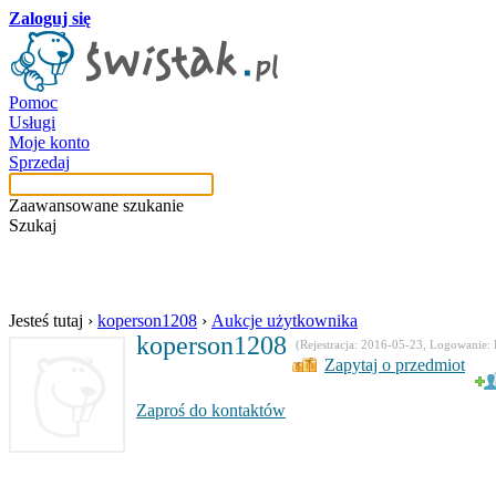
Zaloguj się
Pomoc
Usługi
Moje konto
Sprzedaj
Zaawansowane szukanie
Szukaj
w aukcjach użytkow
Jesteś tutaj
›
koperson1208
›
Aukcje użytkownika
koperson1208
(Rejestracja: 2016-05-23, Logowanie:
Zapytaj o przedmiot
Zaproś do kontaktów