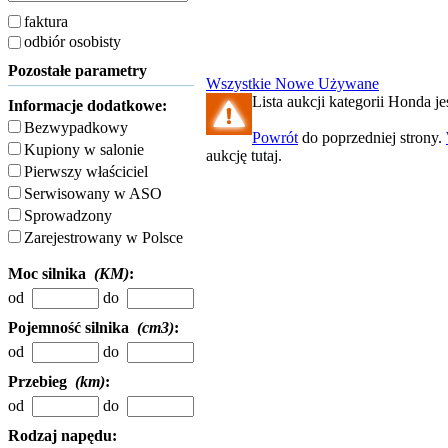
faktura
odbiór osobisty
Pozostałe parametry
Wszystkie
Nowe
Używane
Lista aukcji kategorii Honda jes
Informacje dodatkowe:
Bezwypadkowy
Powrót
do poprzedniej strony.
Kupiony w salonie
aukcję tutaj.
Pierwszy właściciel
Serwisowany w ASO
Sprowadzony
Zarejestrowany w Polsce
Moc silnika
(KM)
:
od
do
Pojemność silnika
(cm3)
:
od
do
Przebieg
(km)
:
od
do
Rodzaj napędu: