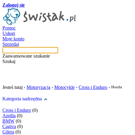
Zaloguj się
Pomoc
Usługi
Moje konto
Sprzedaj
Zaawansowane szukanie
Szukaj
szukaj w tej kategori
Jesteś tutaj ›
Motoryzacja
›
Motocykle
›
Cross i Enduro
›
Honda
Kategoria nadrzędna
Cross i Enduro
(0)
Aprilia
(0)
BMW
(0)
Cagiva
(0)
Gilera
(0)