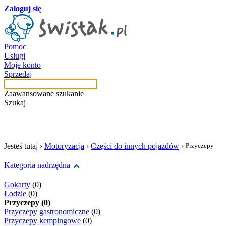
Zaloguj się
Pomoc
Usługi
Moje konto
Sprzedaj
Zaawansowane szukanie
Szukaj
szukaj w tej kategori
Jesteś tutaj ›
Motoryzacja
›
Części do innych pojazdów
›
Przyczepy
Kategoria nadrzędna
Gokarty
(0)
Łodzie
(0)
Przyczepy (0)
Przyczepy gastronomiczne
(0)
Przyczepy kempingowe
(0)