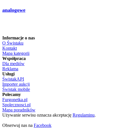
analogowe
Informacje o nas
O Świstaku
Kontakt
Mapa kategorii
Współpraca
Dla mediów
Reklama
Usługi
ŚwistakAPI
Importer aukcji
Świstak mobile
Polecamy
Furgonetka.pl
Spolecznosci.pl
Mapa poradników
Używanie serwisu oznacza akceptację
Regulaminu
.
Obserwuj nas na
Facebook