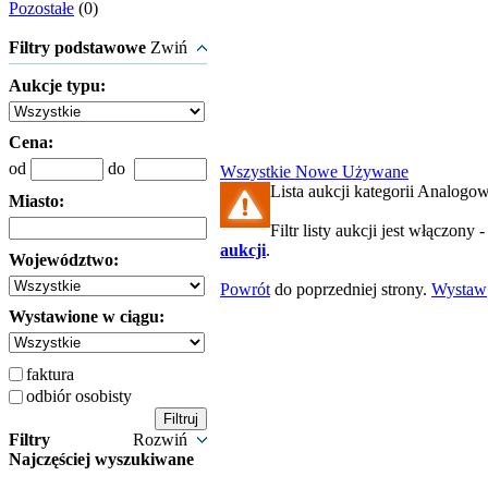
Pozostałe
(0)
Filtry podstawowe
Zwiń
Aukcje typu:
Cena:
od
do
Wszystkie
Nowe
Używane
Lista aukcji kategorii Analogowe
Miasto:
Filtr listy aukcji jest włączony 
aukcji
.
Województwo:
Powrót
do poprzedniej strony.
Wystaw
Wystawione w ciągu:
faktura
odbiór osobisty
Filtry
Rozwiń
Najczęściej wyszukiwane