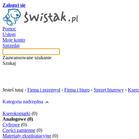
Zaloguj się
Pomoc
Usługi
Moje konto
Sprzedaj
Zaawansowane szukanie
Szukaj
szukaj w tej kategori
Jesteś tutaj ›
Firma i przemysł
›
Firma i biuro
›
Sprzęt biurowy
›
Ksero
Kategoria nadrzędna
Kserokopiarki
(0)
Analogowe (0)
Cyfrowe
(0)
Części zamienne
(0)
Materiały eksploatacyjne
(0)