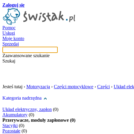
Zaloguj się
Pomoc
Usługi
Moje konto
Sprzedaj
Zaawansowane szukanie
Szukaj
szukaj w tej kategori
Jesteś tutaj ›
Motoryzacja
›
Części motocyklowe
›
Części
›
Układ elek
Kategoria nadrzędna
Układ elektryczny, zapłon
(0)
Akumulatory
(0)
Przerywacze, moduły zapłonowe (0)
Stacyjki
(0)
Pozostałe
(0)