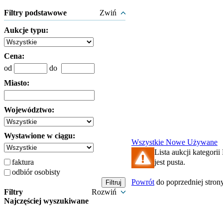
Filtry podstawowe
Zwiń
Aukcje typu:
Cena:
od
do
Miasto:
Województwo:
Wystawione w ciągu:
Wszystkie
Nowe
Używane
Lista aukcji kategor
jest pusta.
faktura
odbiór osobisty
Powrót
do poprzedniej stron
Filtry
Rozwiń
Najczęściej wyszukiwane