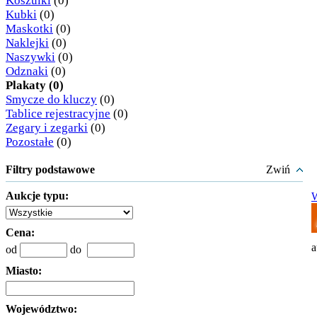
Koszulki
(0)
Kubki
(0)
Maskotki
(0)
Naklejki
(0)
Naszywki
(0)
Odznaki
(0)
Plakaty (0)
Smycze do kluczy
(0)
Tablice rejestracyjne
(0)
Zegary i zegarki
(0)
Pozostałe
(0)
Filtry podstawowe
Zwiń
Aukcje typu:
W
Cena:
a
od
do
Miasto:
Województwo: