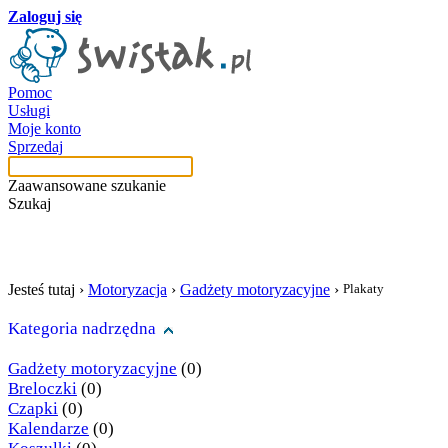
Zaloguj się
Pomoc
Usługi
Moje konto
Sprzedaj
Zaawansowane szukanie
Szukaj
szukaj w tej kategori
Jesteś tutaj ›
Motoryzacja
›
Gadżety motoryzacyjne
›
Plakaty
Kategoria nadrzędna
Gadżety motoryzacyjne
(0)
Breloczki
(0)
Czapki
(0)
Kalendarze
(0)