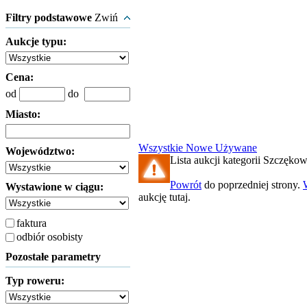
Filtry podstawowe
Zwiń
Aukcje typu:
Cena:
od
do
Miasto:
Wszystkie
Nowe
Używane
Województwo:
Lista aukcji kategorii Szczękowe
Powrót
do poprzedniej strony.
Wystawione w ciągu:
aukcję tutaj.
faktura
odbiór osobisty
Pozostałe parametry
Typ roweru: