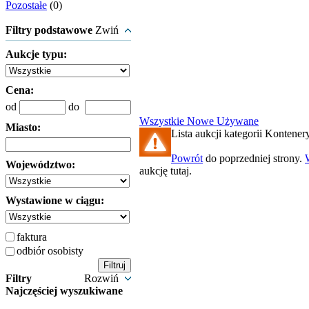
Pozostałe
(0)
Filtry podstawowe
Zwiń
Aukcje typu:
Cena:
od
do
Wszystkie
Nowe
Używane
Miasto:
Lista aukcji kategorii Kontenery
Powrót
do poprzedniej strony.
Województwo:
aukcję tutaj.
Wystawione w ciągu:
faktura
odbiór osobisty
Filtry
Rozwiń
Najczęściej wyszukiwane