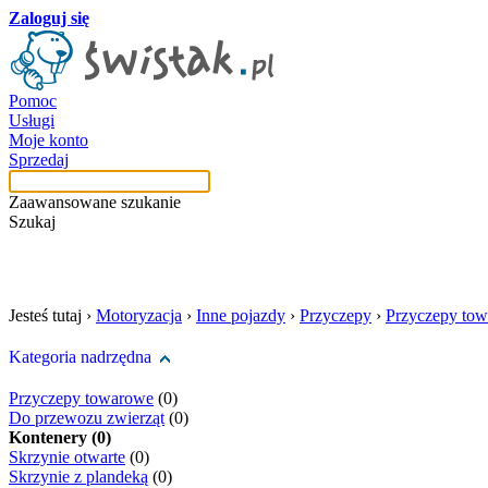
Zaloguj się
Pomoc
Usługi
Moje konto
Sprzedaj
Zaawansowane szukanie
Szukaj
szukaj w tej kategori
Jesteś tutaj ›
Motoryzacja
›
Inne pojazdy
›
Przyczepy
›
Przyczepy to
Kategoria nadrzędna
Przyczepy towarowe
(0)
Do przewozu zwierząt
(0)
Kontenery (0)
Skrzynie otwarte
(0)
Skrzynie z plandeką
(0)