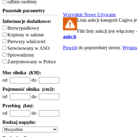
odbiór osobisty
Pozostałe parametry
Wszystkie
Nowe
Używane
Lista aukcji kategorii Cagiva je
Informacje dodatkowe:
Bezwypadkowy
Filtr listy aukcji jest włączony 
Kupiony w salonie
aukcji
.
Pierwszy właściciel
Powrót
do poprzedniej strony.
Wysta
Serwisowany w ASO
Sprowadzony
Zarejestrowany w Polsce
Moc silnika
(KM)
:
od
do
Pojemność silnika
(cm3)
:
od
do
Przebieg
(km)
:
od
do
Rodzaj napędu: