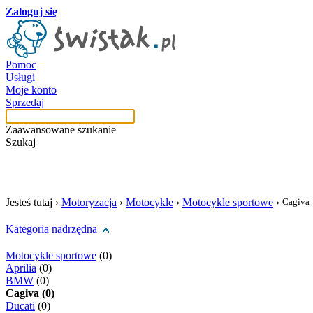
Zaloguj się
Pomoc
Usługi
Moje konto
Sprzedaj
Zaawansowane szukanie
Szukaj
szukaj w tej kategori
Jesteś tutaj ›
Motoryzacja
›
Motocykle
›
Motocykle sportowe
›
Cagiva
Kategoria nadrzędna
Motocykle sportowe
(0)
Aprilia
(0)
BMW
(0)
Cagiva (0)
Ducati
(0)