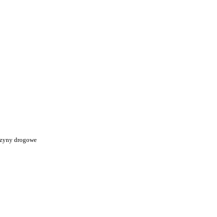
i
zyny drogowe