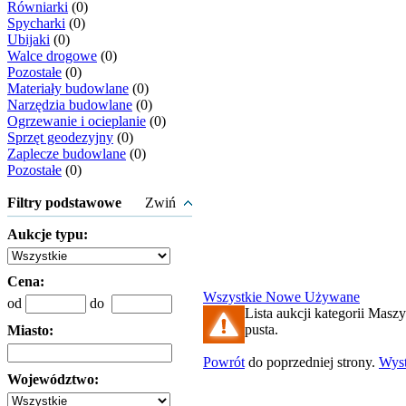
Równiarki
(0)
Spycharki
(0)
Ubijaki
(0)
Walce drogowe
(0)
Pozostałe
(0)
Materiały budowlane
(0)
Narzędzia budowlane
(0)
Ogrzewanie i ocieplanie
(0)
Sprzęt geodezyjny
(0)
Zaplecze budowlane
(0)
Pozostałe
(0)
Filtry podstawowe
Zwiń
Aukcje typu:
Cena:
Wszystkie
Nowe
Używane
od
do
Lista aukcji kategorii Masz
pusta.
Miasto:
Powrót
do poprzedniej strony.
Wys
Województwo: