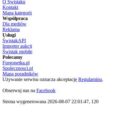
O Świstaku
Kontakt
Mapa kategorii
Współpraca
Dla mediów
Reklama
Usługi
ŚwistakAPI
Importer aukcji
Świstak mobile
Polecamy
Furgonetka.pl
Spolecznosci.pl
Mapa poradników
Używanie serwisu oznacza akceptację
Regulaminu
.
Obserwuj nas na
Facebook
Strona wygenerowana 2026-08-07 22:01:47, 120