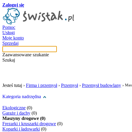
Zaloguj się
Pomoc
Usługi
Moje konto
Sprzedaj
Zaawansowane szukanie
Szukaj
szukaj w tej kategori
Jesteś tutaj ›
Firma i przemysł
›
Przemysł
›
Przemysł budowlany
›
Mas
Kategoria nadrzędna
Ekologiczne
(0)
Garaże i dachy
(0)
Maszyny drogowe (0)
Frezarki i kruszarki drogowe
(0)
Koparki i ładowarki
(0)