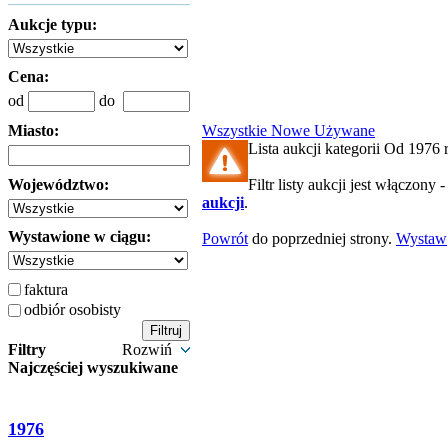
Aukcje typu:
Cena:
od
do
Miasto:
Wszystkie
Nowe
Używane
Lista aukcji kategorii Od 1976 r.
Województwo:
Filtr listy aukcji jest włączony 
aukcji
.
Wystawione w ciągu:
Powrót
do poprzedniej strony.
Wystaw
faktura
odbiór osobisty
Filtry
Rozwiń
Najczęściej wyszukiwane
1976