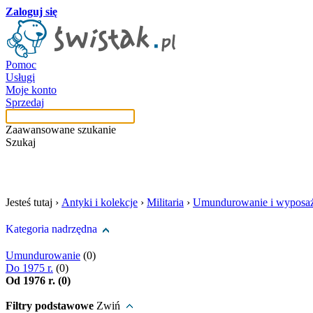
Zaloguj się
Pomoc
Usługi
Moje konto
Sprzedaj
Zaawansowane szukanie
Szukaj
szukaj w tej kategori
Jesteś tutaj ›
Antyki i kolekcje
›
Militaria
›
Umundurowanie i wyposaż
Kategoria nadrzędna
Umundurowanie
(0)
Do 1975 r.
(0)
Od 1976 r. (0)
Filtry podstawowe
Zwiń