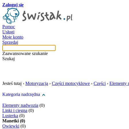
Zaloguj się
Pomoc
Usługi
Moje konto
Sprzedaj
Zaawansowane szukanie
Szukaj
szukaj w tej kategori
Jesteś tutaj ›
Motoryzacja
›
Części motocyklowe
›
Części
›
Elementy 
Kategoria nadrzędna
Elementy nadwozia
(0)
Linki i cięgna
(0)
Lusterka
(0)
Manetki (0)
Owiewki
(0)