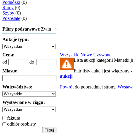
Podnóżki
(0)
Ramy
(0)
Szyby
(0)
Pozostałe
(0)
Filtry podstawowe
Zwiń
Aukcje typu:
Cena:
Wszystkie
Nowe
Używane
Lista aukcji kategorii Manetki je
od
do
Miasto:
Filtr listy aukcji jest włączony 
aukcji
.
Województwo:
Powrót
do poprzedniej strony.
Wystaw
Wystawione w ciągu:
faktura
odbiór osobisty