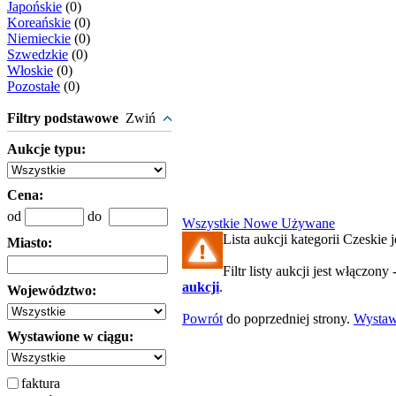
Japońskie
(0)
Koreańskie
(0)
Niemieckie
(0)
Szwedzkie
(0)
Włoskie
(0)
Pozostałe
(0)
Filtry podstawowe
Zwiń
Aukcje typu:
Cena:
od
do
Wszystkie
Nowe
Używane
Lista aukcji kategorii Czeskie j
Miasto:
Filtr listy aukcji jest włączony 
aukcji
.
Województwo:
Powrót
do poprzedniej strony.
Wysta
Wystawione w ciągu:
faktura