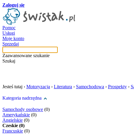
Zaloguj się
Pomoc
Usługi
Moje konto
Sprzedaj
Zaawansowane szukanie
Szukaj
szukaj w tej kategori
Jesteś tutaj ›
Motoryzacja
›
Literatura
›
Samochodowa
›
Prospekty
›
S
Kategoria nadrzędna
Samochody osobowe
(0)
Amerykańskie
(0)
Angielskie
(0)
Czeskie (0)
Francuskie
(0)