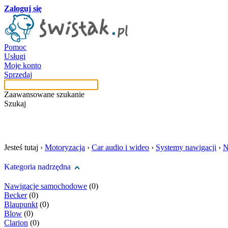
Zaloguj się
Pomoc
Usługi
Moje konto
Sprzedaj
Zaawansowane szukanie
Szukaj
szukaj w tej kategori
Jesteś tutaj ›
Motoryzacja
›
Car audio i wideo
›
Systemy nawigacji
›
N
Kategoria nadrzędna
Nawigacje samochodowe
(0)
Becker
(0)
Blaupunkt
(0)
Blow
(0)
Clarion
(0)