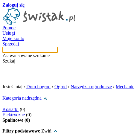
Zaloguj się
Pomoc
Usługi
Moje konto
Sprzedaj
Zaawansowane szukanie
Szukaj
szukaj w tej kategori
Jesteś tutaj ›
Dom i ogród
›
Ogród
›
Narzędzia ogrodnicze
›
Mechani
Kategoria nadrzędna
Kosiarki
(0)
Elektryczne
(0)
Spalinowe (0)
Filtry podstawowe
Zwiń