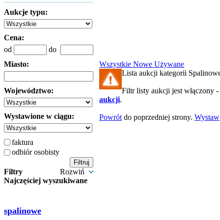
Aukcje typu:
Cena:
od
do
Miasto:
Wszystkie
Nowe
Używane
Lista aukcji kategorii Spalinowe
Województwo:
Filtr listy aukcji jest włączony 
aukcji
.
Wystawione w ciągu:
Powrót
do poprzedniej strony.
Wystaw
faktura
odbiór osobisty
Filtry
Rozwiń
Najczęściej wyszukiwane
spalinowe