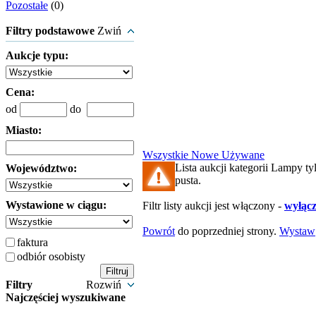
Pozostałe
(0)
Filtry podstawowe
Zwiń
Aukcje typu:
Cena:
od
do
Miasto:
Wszystkie
Nowe
Używane
Lista aukcji kategorii Lampy tyl
Województwo:
pusta.
Wystawione w ciągu:
Filtr listy aukcji jest włączony -
wyłącz 
Powrót
do poprzedniej strony.
Wystaw
faktura
odbiór osobisty
Filtry
Rozwiń
Najczęściej wyszukiwane