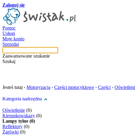
Zaloguj się
Pomoc
Usługi
Moje konto
Sprzedaj
Zaawansowane szukanie
Szukaj
szukaj w tej kategori
Jesteś tutaj ›
Motoryzacja
›
Części motocyklowe
›
Części
›
Oświetlen
Kategoria nadrzędna
Oświetlenie
(0)
Kierunkowskazy
(0)
Lampy tylne (0)
Reflektory
(0)
Żarówki
(0)