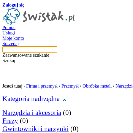
Zaloguj się
Pomoc
Usługi
Moje konto
Sprzedaj
Zaawansowane szukanie
Szukaj
szukaj w tej kategori
Jesteś tutaj ›
Firma i przemysł
›
Przemysł
›
Obróbka metali
›
Narzędzia
Kategoria nadrzędna
Narzędzia i akcesoria
(0)
Frezy
(0)
Gwintowniki i narzynki
(0)