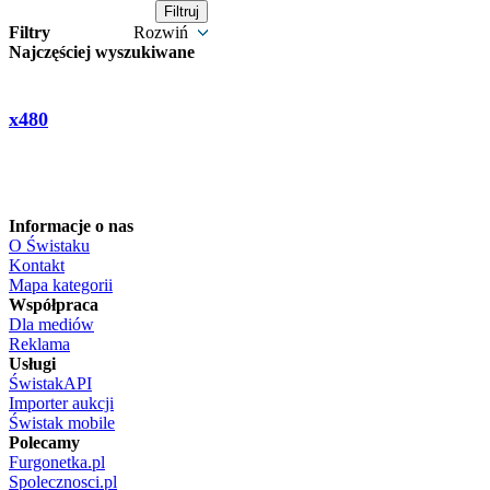
Filtry
Rozwiń
Najczęściej wyszukiwane
x480
Informacje o nas
O Świstaku
Kontakt
Mapa kategorii
Współpraca
Dla mediów
Reklama
Usługi
ŚwistakAPI
Importer aukcji
Świstak mobile
Polecamy
Furgonetka.pl
Spolecznosci.pl