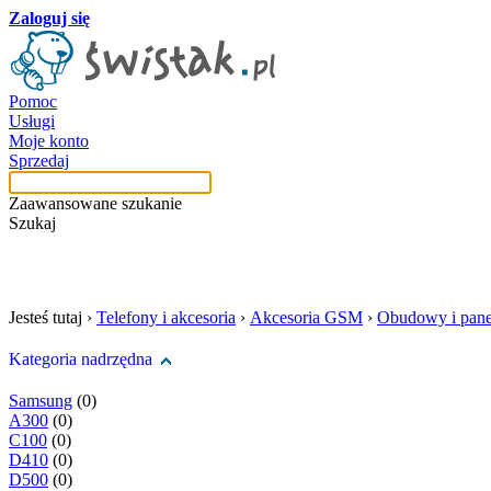
Zaloguj się
Pomoc
Usługi
Moje konto
Sprzedaj
Zaawansowane szukanie
Szukaj
szukaj w tej kategori
Jesteś tutaj ›
Telefony i akcesoria
›
Akcesoria GSM
›
Obudowy i pane
Kategoria nadrzędna
Samsung
(0)
A300
(0)
C100
(0)
D410
(0)
D500
(0)