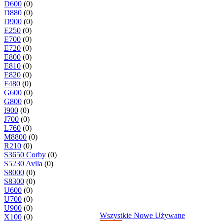
D600
(0)
D880
(0)
D900
(0)
E250
(0)
E700
(0)
E720
(0)
E800
(0)
E810
(0)
E820
(0)
F480
(0)
G600
(0)
G800
(0)
I900
(0)
J700
(0)
L760
(0)
M8800
(0)
R210
(0)
S3650 Corby
(0)
S5230 Avila
(0)
S8000
(0)
S8300
(0)
U600
(0)
U700
(0)
U900
(0)
Wszystkie
Nowe
Używane
X100
(0)