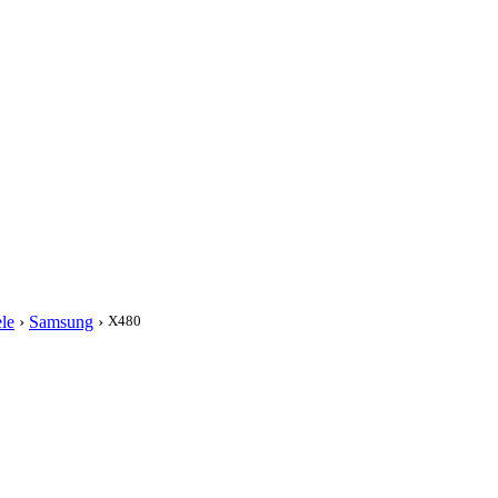
i
le
›
Samsung
›
X480