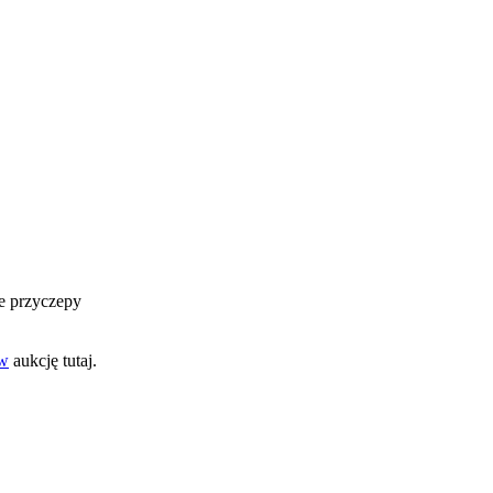
łe przyczepy
w
aukcję tutaj.