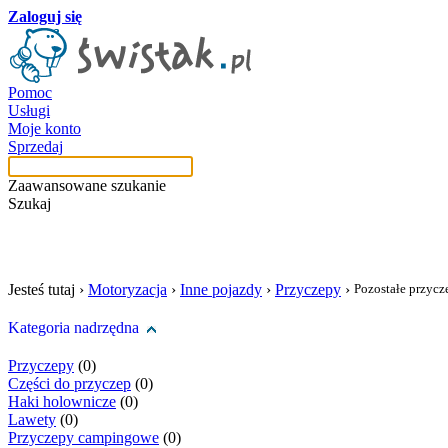
Zaloguj się
Pomoc
Usługi
Moje konto
Sprzedaj
Zaawansowane szukanie
Szukaj
szukaj w tej kategori
Jesteś tutaj ›
Motoryzacja
›
Inne pojazdy
›
Przyczepy
›
Pozostałe przycz
Kategoria nadrzędna
Przyczepy
(0)
Części do przyczep
(0)
Haki holownicze
(0)
Lawety
(0)
Przyczepy campingowe
(0)