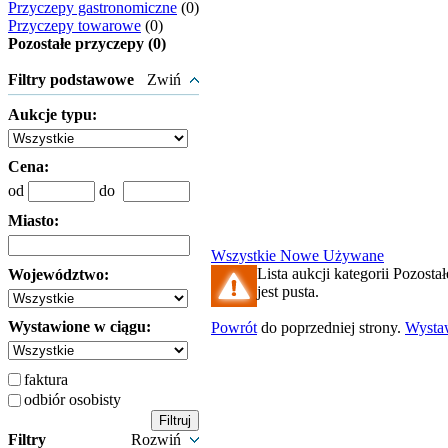
Przyczepy gastronomiczne
(0)
Przyczepy towarowe
(0)
Pozostałe przyczepy (0)
Filtry podstawowe
Zwiń
Aukcje typu:
Cena:
od
do
Miasto:
Wszystkie
Nowe
Używane
Lista aukcji kategorii Pozosta
Województwo:
jest pusta.
Wystawione w ciągu:
Powrót
do poprzedniej strony.
Wysta
faktura
odbiór osobisty
Filtry
Rozwiń