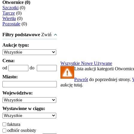
Otwornice (0)
Szczotki
(0)
Tarcze
(0)
Wiertła
(0)
Pozostałe
(0)
Filtry podstawowe
Zwiń
Aukcje typu:
Cena:
Wszystkie
Nowe
Używane
od
do
Lista aukcji kategorii Otwornice
Miasto:
Powrót
do poprzedniej strony.
aukcję tutaj.
Województwo:
Wystawione w ciągu:
faktura
odbiór osobisty