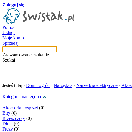
Zaloguj się
Pomoc
Usługi
Moje konto
Sprzedaj
Zaawansowane szukanie
Szukaj
szukaj w tej kategori
Jesteś tutaj ›
Dom i ogród
›
Narzędzia
›
Narzedzia elektryczne
›
Akces
Kategoria nadrzędna
Akcesoria i osprzęt
(0)
Bity
(0)
Brzeszczoty
(0)
Dłuta
(0)
Frezy
(0)