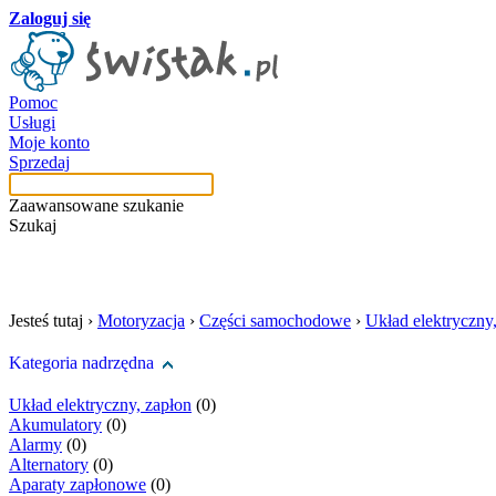
Zaloguj się
Pomoc
Usługi
Moje konto
Sprzedaj
Zaawansowane szukanie
Szukaj
szukaj w tej kategori
Jesteś tutaj ›
Motoryzacja
›
Części samochodowe
›
Układ elektryczny
Kategoria nadrzędna
Układ elektryczny, zapłon
(0)
Akumulatory
(0)
Alarmy
(0)
Alternatory
(0)
Aparaty zapłonowe
(0)