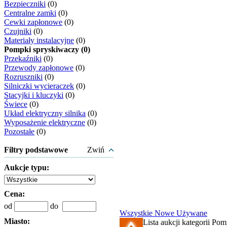
Bezpieczniki
(0)
Centralne zamki
(0)
Cewki zapłonowe
(0)
Czujniki
(0)
Materiały instalacyjne
(0)
Pompki spryskiwaczy (0)
Przekaźniki
(0)
Przewody zapłonowe
(0)
Rozruszniki
(0)
Silniczki wycieraczek
(0)
Stacyjki i kluczyki
(0)
Świece
(0)
Układ elektryczny silnika
(0)
Wyposażenie elektryczne
(0)
Pozostałe
(0)
Filtry podstawowe
Zwiń
Aukcje typu:
Cena:
od
do
Wszystkie
Nowe
Używane
Miasto:
Lista aukcji kategorii Pom