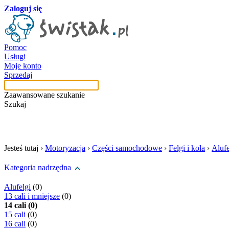
Zaloguj się
Pomoc
Usługi
Moje konto
Sprzedaj
Zaawansowane szukanie
Szukaj
szukaj w tej kategori
Jesteś tutaj ›
Motoryzacja
›
Części samochodowe
›
Felgi i koła
›
Alufe
Kategoria nadrzędna
Alufelgi
(0)
13 cali i mniejsze
(0)
14 cali (0)
15 cali
(0)
16 cali
(0)