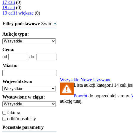
17 cali
(0)
18 cali
(0)
19 cali i większe
(0)
Filtry podstawowe
Zwiń
Aukcje typu:
Cena:
od
do
Miasto:
Wszystkie
Nowe
Używane
Województwo:
Lista aukcji kategorii 14 cali jes
Powrót
do poprzedniej strony.
Wystawione w ciągu:
aukcję tutaj.
faktura
odbiór osobisty
Pozostałe parametry