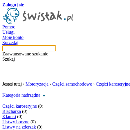
Zaloguj się
Pomoc
Usługi
Moje konto
Sprzedaj
Zaawansowane szukanie
Szukaj
szukaj w tej kategori
Jesteś tutaj ›
Motoryzacja
›
Części samochodowe
›
Części karoseryjn
Kategoria nadrzędna
Części karoseryjne
(0)
Blacharka
(0)
Klamki
(0)
Listwy boczne
(0)
Listwy na zderzak
(0)