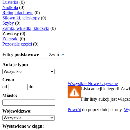
Lusterka
(0)
Nadkola
(0)
Relingi dachowe
(0)
Siłowniki, teleskopy
(0)
Szyby
(0)
Zamki, wkładki, kluczyki
(0)
Zawiasy (0)
Zderzaki
(0)
Pozostałe części
(0)
Filtry podstawowe
Zwiń
Aukcje typu:
Cena:
Wszystkie
Nowe
Używane
od
do
Lista aukcji kategorii Zawi
Miasto:
Filtr listy aukcji jest włąc
Powrót
do poprzedniej strony.
Wy
Województwo:
Wystawione w ciągu: