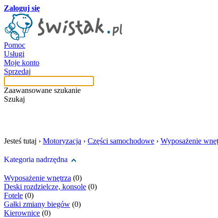
Zaloguj się
Pomoc
Usługi
Moje konto
Sprzedaj
Zaawansowane szukanie
Szukaj
szukaj w tej kategori
Jesteś tutaj ›
Motoryzacja
›
Części samochodowe
›
Wyposażenie wnęt
Kategoria nadrzędna
Wyposażenie wnętrza
(0)
Deski rozdzielcze, konsole
(0)
Fotele
(0)
Gałki zmiany biegów
(0)
Kierownice
(0)