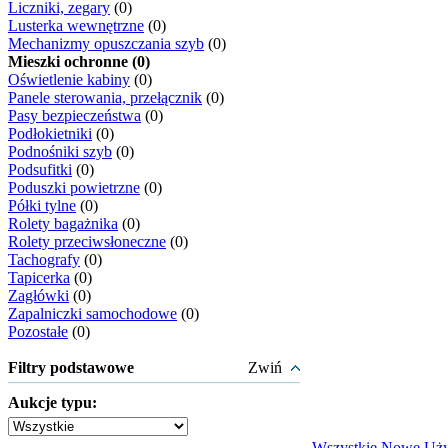
Liczniki, zegary
(0)
Lusterka wewnętrzne
(0)
Mechanizmy opuszczania szyb
(0)
Mieszki ochronne (0)
Oświetlenie kabiny
(0)
Panele sterowania, przełącznik
(0)
Pasy bezpieczeństwa
(0)
Podłokietniki
(0)
Podnośniki szyb
(0)
Podsufitki
(0)
Poduszki powietrzne
(0)
Półki tylne
(0)
Rolety bagażnika
(0)
Rolety przeciwsłoneczne
(0)
Tachografy
(0)
Tapicerka
(0)
Zagłówki
(0)
Zapalniczki samochodowe
(0)
Pozostałe
(0)
Filtry podstawowe
Zwiń
Aukcje typu:
Wszystkie
Nowe
Uż