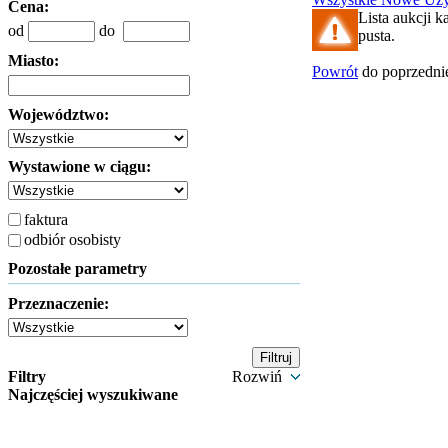
Cena:
Lista aukcji k
od
do
pusta.
Miasto:
Powrót
do poprzednie
Województwo:
Wystawione w ciągu:
faktura
odbiór osobisty
Pozostałe parametry
Przeznaczenie:
Filtry
Rozwiń
Najczęściej wyszukiwane