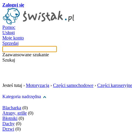
Zaloguj się
Pomoc
Usługi
Moje konto
Sprzedaj
Zaawansowane szukanie
Szukaj
szukaj w tej kategori
Jesteś tutaj ›
Motoryzacja
›
Części samochodowe
›
Części karoseryjn
Kategoria nadrzędna
Blacharka
(0)
Atrapy, grille
(0)
Błotniki
(0)
Dachy
(0)
Drzwi
(0)