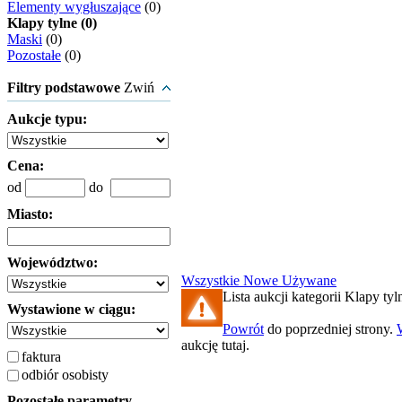
Elementy wygłuszające
(0)
Klapy tylne (0)
Maski
(0)
Pozostałe
(0)
Filtry podstawowe
Zwiń
Aukcje typu:
Cena:
od
do
Miasto:
Województwo:
Wszystkie
Nowe
Używane
Lista aukcji kategorii Klapy tyln
Wystawione w ciągu:
Powrót
do poprzedniej strony.
aukcję tutaj.
faktura
odbiór osobisty
Pozostałe parametry