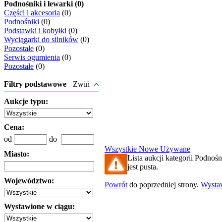
Podnośniki i lewarki (0)
Części i akcesoria
(0)
Podnośniki
(0)
Podstawki i kobyłki
(0)
Wyciągarki do silników
(0)
Pozostałe
(0)
Serwis ogumienia
(0)
Pozostałe
(0)
Filtry podstawowe
Zwiń
Aukcje typu:
Cena:
od
do
Wszystkie
Nowe
Używane
Miasto:
Lista aukcji kategorii Podnośn
jest pusta.
Województwo:
Powrót
do poprzedniej strony.
Wysta
Wystawione w ciągu: