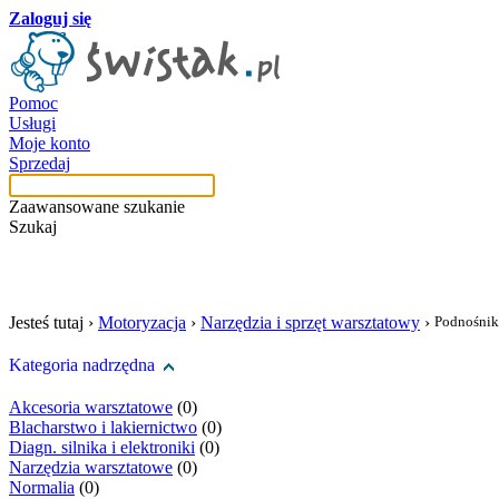
Zaloguj się
Pomoc
Usługi
Moje konto
Sprzedaj
Zaawansowane szukanie
Szukaj
szukaj w tej kategori
Jesteś tutaj ›
Motoryzacja
›
Narzędzia i sprzęt warsztatowy
›
Podnośniki
Kategoria nadrzędna
Akcesoria warsztatowe
(0)
Blacharstwo i lakiernictwo
(0)
Diagn. silnika i elektroniki
(0)
Narzędzia warsztatowe
(0)
Normalia
(0)