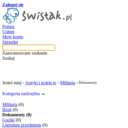
Zaloguj się
Pomoc
Usługi
Moje konto
Sprzedaj
Zaawansowane szukanie
Szukaj
szukaj w tej kategori
Jesteś tutaj ›
Antyki i kolekcje
›
Militaria
›
Dokumenty
Kategoria nadrzędna
Militaria
(0)
Broń
(0)
Dokumenty (0)
Guziki
(0)
Literatura przedmiotu
(0)