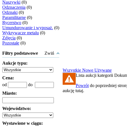
Naszywki
(0)
Odznaczenia
(0)
Odznaki
(0)
Paramilitarne
(0)
Rycerstwo
(0)
Umundurowanie i wyposaż.
(0)
Wykrywacze metalu
(0)
Zdjęcia
(0)
Pozostałe
(0)
Filtry podstawowe
Zwiń
Aukcje typu:
Wszystkie
Nowe
Używane
Lista aukcji kategorii Dokum
Cena:
od
do
Powrót
do poprzedniej stron
aukcję tutaj.
Miasto:
Województwo:
Wystawione w ciągu: