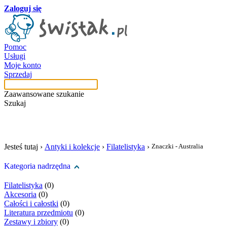
Zaloguj się
Pomoc
Usługi
Moje konto
Sprzedaj
Zaawansowane szukanie
Szukaj
szukaj w tej kategori
Jesteś tutaj ›
Antyki i kolekcje
›
Filatelistyka
›
Znaczki - Australia
Kategoria nadrzędna
Filatelistyka
(0)
Akcesoria
(0)
Całości i całostki
(0)
Literatura przedmiotu
(0)
Zestawy i zbiory
(0)