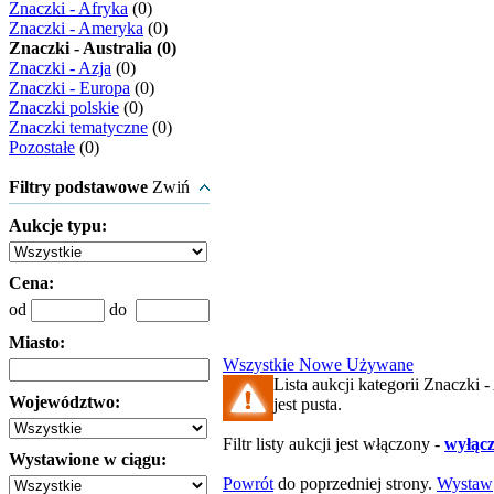
Znaczki - Afryka
(0)
Znaczki - Ameryka
(0)
Znaczki - Australia (0)
Znaczki - Azja
(0)
Znaczki - Europa
(0)
Znaczki polskie
(0)
Znaczki tematyczne
(0)
Pozostałe
(0)
Filtry podstawowe
Zwiń
Aukcje typu:
Cena:
od
do
Miasto:
Wszystkie
Nowe
Używane
Lista aukcji kategorii Znaczki -
Województwo:
jest pusta.
Filtr listy aukcji jest włączony -
wyłącz 
Wystawione w ciągu:
Powrót
do poprzedniej strony.
Wystaw