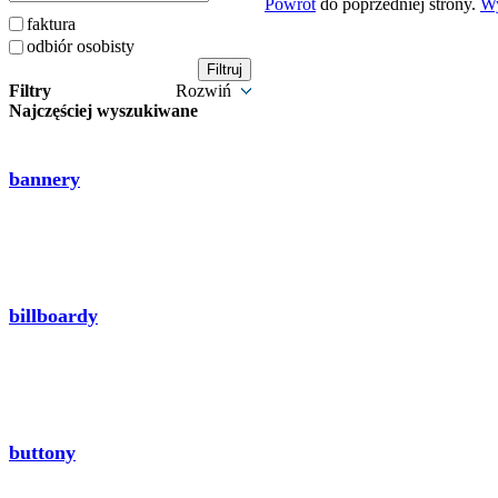
Powrót
do poprzedniej strony.
W
faktura
odbiór osobisty
Filtry
Rozwiń
Najczęściej wyszukiwane
bannery
billboardy
buttony