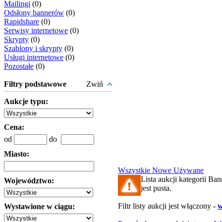
Mailingi
(0)
Odsłony bannerów
(0)
Rapidshare
(0)
Serwisy internetowe
(0)
Skrypty
(0)
Szablony i skrypty
(0)
Usługi internetowe
(0)
Pozostałe
(0)
Filtry podstawowe
Zwiń
Aukcje typu:
Cena:
od
do
Miasto:
Wszystkie
Nowe
Używane
Lista aukcji kategorii Ban
Województwo:
jest pusta.
Filtr listy aukcji jest włączony -
w
Wystawione w ciągu: