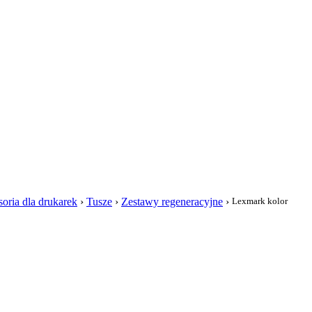
i
oria dla drukarek
›
Tusze
›
Zestawy regeneracyjne
›
Lexmark kolor