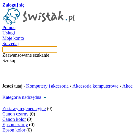
Zaloguj się
Pomoc
Usługi
Moje konto
Sprzedaj
Zaawansowane szukanie
Szukaj
szukaj w tej kategori
Jesteś tutaj ›
Komputery i akcesoria
›
Akcesoria komputerowe
›
Akces
Kategoria nadrzędna
Zestawy regeneracyjne
(0)
Canon czarny
(0)
Canon kolor
(0)
Epson czarny
(0)
Epson kolor
(0)