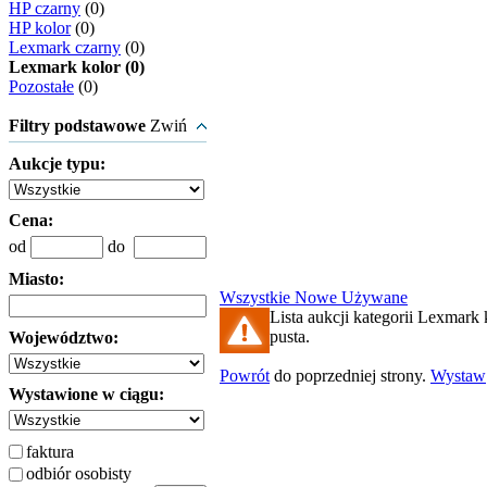
HP czarny
(0)
HP kolor
(0)
Lexmark czarny
(0)
Lexmark kolor (0)
Pozostałe
(0)
Filtry podstawowe
Zwiń
Aukcje typu:
Cena:
od
do
Miasto:
Wszystkie
Nowe
Używane
Lista aukcji kategorii Lexmark k
pusta.
Województwo:
Powrót
do poprzedniej strony.
Wystaw
Wystawione w ciągu:
faktura
odbiór osobisty