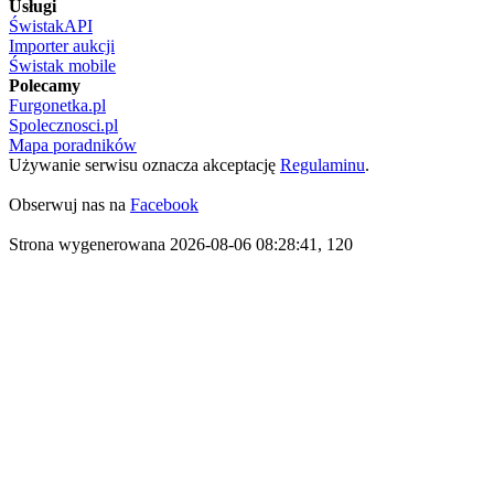
Usługi
ŚwistakAPI
Importer aukcji
Świstak mobile
Polecamy
Furgonetka.pl
Spolecznosci.pl
Mapa poradników
Używanie serwisu oznacza akceptację
Regulaminu
.
Obserwuj nas na
Facebook
Strona wygenerowana 2026-08-06 08:28:41, 120