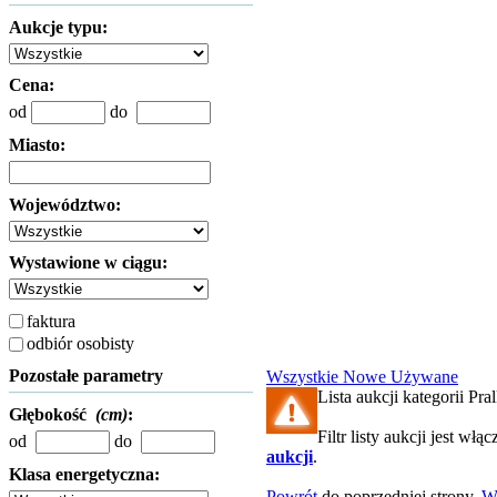
Aukcje typu:
Cena:
od
do
Miasto:
Województwo:
Wystawione w ciągu:
faktura
odbiór osobisty
Pozostałe parametry
Wszystkie
Nowe
Używane
Lista aukcji kategorii Pral
Głębokość
(cm)
:
Filtr listy aukcji jest włą
od
do
aukcji
.
Klasa energetyczna:
Powrót
do poprzedniej strony.
W