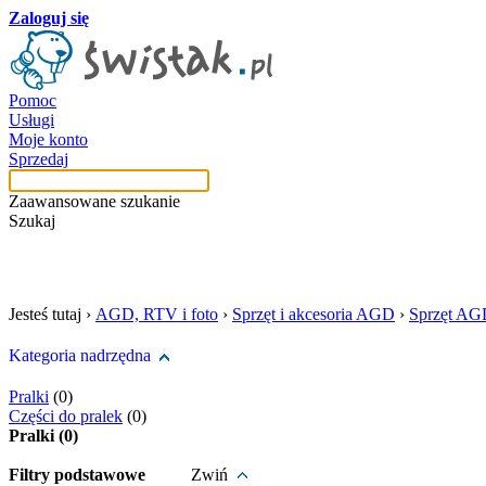
Zaloguj się
Pomoc
Usługi
Moje konto
Sprzedaj
Zaawansowane szukanie
Szukaj
szukaj w tej kategori
Jesteś tutaj ›
AGD, RTV i foto
›
Sprzęt i akcesoria AGD
›
Sprzęt AG
Kategoria nadrzędna
Pralki
(0)
Części do pralek
(0)
Pralki (0)
Filtry podstawowe
Zwiń