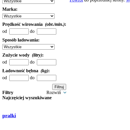
Marka:
Prędkość wirowania
(obr./min.)
:
od
do
Sposób ładowania:
Zużycie wody
(litry)
:
od
do
Ładowność bębna
(kg)
:
od
do
Filtry
Rozwiń
Najczęściej wyszukiwane
pralki