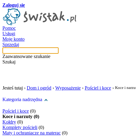
Zaloguj się
Pomoc
Usługi
Moje konto
Sprzedaj
Zaawansowane szukanie
Szukaj
szukaj w tej kategori
Jesteś tutaj ›
Dom i ogród
›
Wyposażenie
›
Pościel i koce
›
Koce i narzu
Kategoria nadrzędna
Pościel i koce
(0)
Koce i narzuty (0)
Kołdry
(0)
Komplety pościeli
(0)
Maty i ochraniacze na materac
(0)