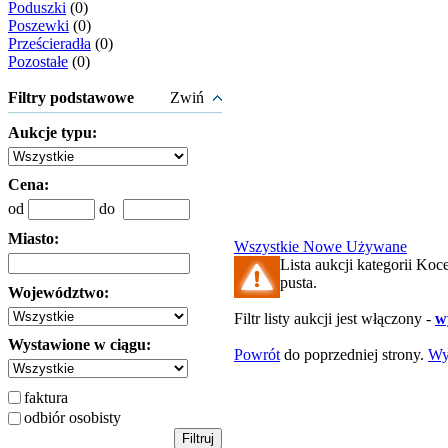
Poduszki
(0)
Poszewki
(0)
Prześcieradła
(0)
Pozostałe
(0)
Filtry podstawowe
Zwiń
Aukcje typu:
Cena:
od
do
Miasto:
Wszystkie
Nowe
Używane
Lista aukcji kategorii Koce
pusta.
Województwo:
Filtr listy aukcji jest włączony -
wy
Wystawione w ciągu:
Powrót
do poprzedniej strony.
Wy
faktura
odbiór osobisty