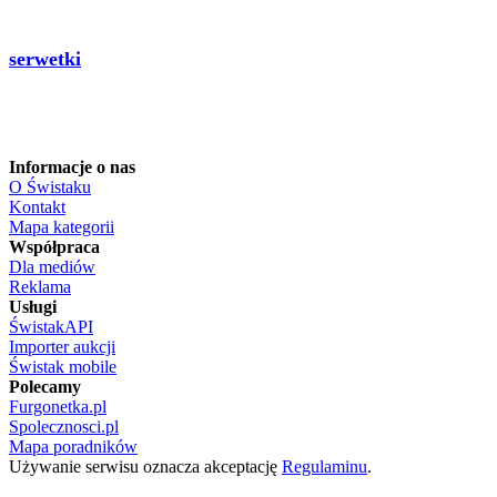
serwetki
Informacje o nas
O Świstaku
Kontakt
Mapa kategorii
Współpraca
Dla mediów
Reklama
Usługi
ŚwistakAPI
Importer aukcji
Świstak mobile
Polecamy
Furgonetka.pl
Spolecznosci.pl
Mapa poradników
Używanie serwisu oznacza akceptację
Regulaminu
.