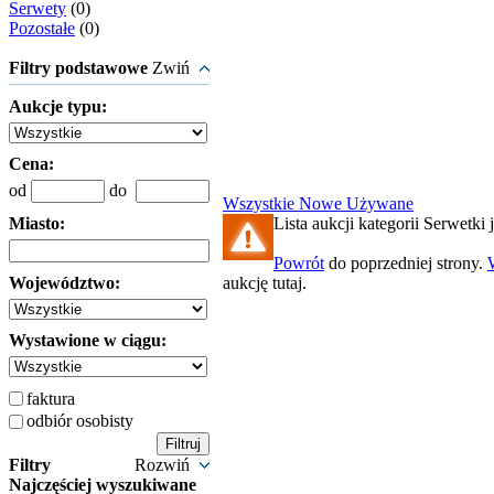
Serwety
(0)
Pozostałe
(0)
Filtry podstawowe
Zwiń
Aukcje typu:
Cena:
od
do
Wszystkie
Nowe
Używane
Miasto:
Lista aukcji kategorii Serwetki j
Powrót
do poprzedniej strony.
Województwo:
aukcję tutaj.
Wystawione w ciągu:
faktura
odbiór osobisty
Filtry
Rozwiń
Najczęściej wyszukiwane