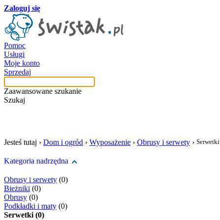
Zaloguj się
Pomoc
Usługi
Moje konto
Sprzedaj
Zaawansowane szukanie
Szukaj
szukaj w tej kategori
Jesteś tutaj ›
Dom i ogród
›
Wyposażenie
›
Obrusy i serwety
›
Serwetki
Kategoria nadrzędna
Obrusy i serwety
(0)
Bieżniki
(0)
Obrusy
(0)
Podkładki i maty
(0)
Serwetki (0)