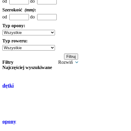
od
do
Szerokość
(mm)
:
od
do
Typ opony:
Typ roweru:
Filtry
Rozwiń
Najczęściej wyszukiwane
dętki
opony