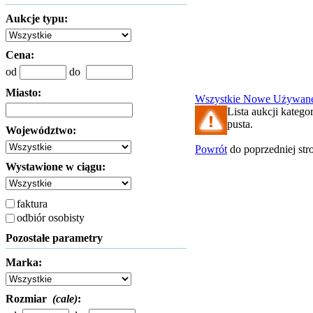
Aukcje typu:
Cena:
od
do
Miasto:
Wszystkie
Nowe
Używan
Lista aukcji kategor
pusta.
Województwo:
Powrót
do poprzedniej str
Wystawione w ciągu:
faktura
odbiór osobisty
Pozostałe parametry
Marka:
Rozmiar
(cale)
: