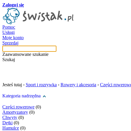
Zaloguj się
Pomoc
Usługi
Moje konto
Sprzedaj
Zaawansowane szukanie
Szukaj
szukaj w tej kategori
Jesteś tutaj ›
Sport i rozrywka
›
Rowery i akcesoria
›
Części rowerow
Kategoria nadrzędna
Części rowerowe
(0)
Amortyzatory
(0)
Chwyty
(0)
Dętki
(0)
Hamulce
(0)