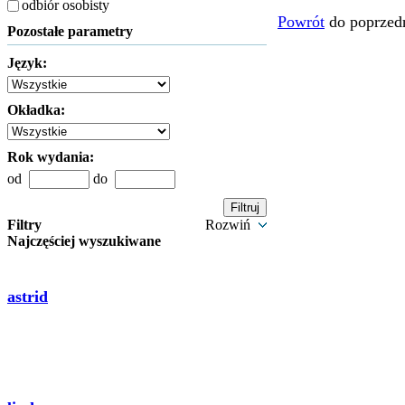
odbiór osobisty
Powrót
do poprzedn
Pozostałe parametry
Język:
Okładka:
Rok wydania:
od
do
Filtry
Rozwiń
Najczęściej wyszukiwane
astrid