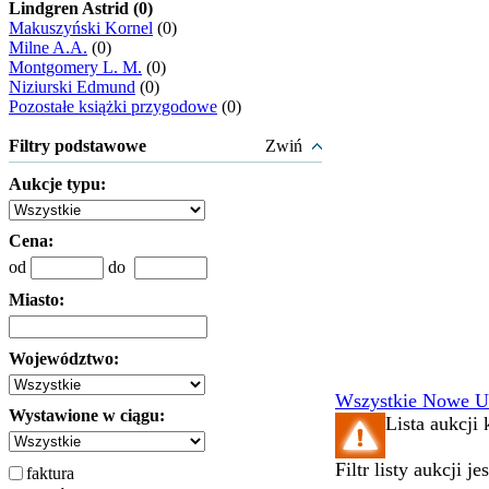
Lindgren Astrid (0)
Makuszyński Kornel
(0)
Milne A.A.
(0)
Montgomery L. M.
(0)
Niziurski Edmund
(0)
Pozostałe książki przygodowe
(0)
Filtry podstawowe
Zwiń
Aukcje typu:
Cena:
od
do
Miasto:
Województwo:
Wszystkie
Nowe
U
Wystawione w ciągu:
Lista aukcji 
Filtr listy aukcji j
faktura