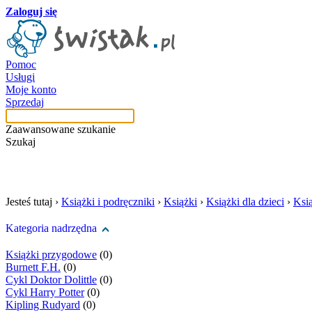
Zaloguj się
Pomoc
Usługi
Moje konto
Sprzedaj
Zaawansowane szukanie
Szukaj
szukaj w tej kategori
Jesteś tutaj ›
Książki i podręczniki
›
Książki
›
Książki dla dzieci
›
Ksi
Kategoria nadrzędna
Książki przygodowe
(0)
Burnett F.H.
(0)
Cykl Doktor Dolittle
(0)
Cykl Harry Potter
(0)
Kipling Rudyard
(0)