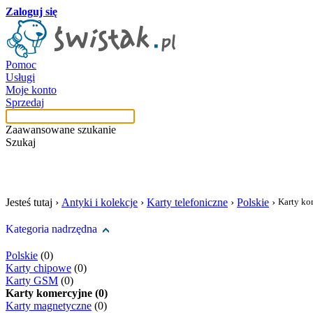
Zaloguj się
Pomoc
Usługi
Moje konto
Sprzedaj
Zaawansowane szukanie
Szukaj
szukaj w tej kategori
Jesteś tutaj ›
Antyki i kolekcje
›
Karty telefoniczne
›
Polskie
›
Karty ko
Kategoria nadrzędna
Polskie
(0)
Karty chipowe
(0)
Karty GSM
(0)
Karty komercyjne (0)
Karty magnetyczne
(0)