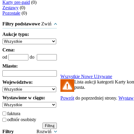
Karty pre-paid
(0)
Zestawy
(0)
Pozostałe
(0)
Filtry podstawowe
Zwiń
Aukcje typu:
Cena:
od
do
Miasto:
Wszystkie
Nowe
Używane
Lista aukcji kategorii Karty kom
Województwo:
pusta.
Wystawione w ciągu:
Powrót
do poprzedniej strony.
Wystaw
faktura
odbiór osobisty
Filtry
Rozwiń