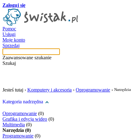
Zaloguj się
Pomoc
Usługi
Moje konto
Sprzedaj
Zaawansowane szukanie
Szukaj
szukaj w tej kategori
Jesteś tutaj ›
Komputery i akcesoria
›
Oprogramowanie
›
Narzędzia
Kategoria nadrzędna
Oprogramowanie
(0)
Grafika i edycja wideo
(0)
Multimedia
(0)
Narzędzia (0)
Programowanie
(0)