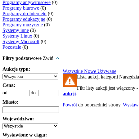
Programy antywirusowe
(0)
Programy biurowe
(0)
Programy do Internetu
(0)
Programy edukacyjne
(0)
Programy muzyczne
(0)
Systemy inne
(0)
Systemy Linux
(0)
Systemy Microsoft
(0)
Pozostałe
(0)
Filtry podstawowe
Zwiń
Aukcje typu:
Wszystkie
Nowe
Używane
Lista aukcji kategorii Narzędzia 
Cena:
Filtr listy aukcji jest włączony 
od
do
aukcji
.
Miasto:
Powrót
do poprzedniej strony.
Wystaw
Województwo:
Wystawione w ciągu: