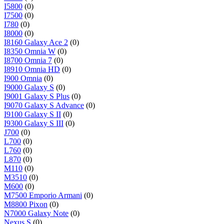
I5800
(0)
I7500
(0)
I780
(0)
I8000
(0)
I8160 Galaxy Ace 2
(0)
I8350 Omnia W
(0)
I8700 Omnia 7
(0)
I8910 Omnia HD
(0)
I900 Omnia
(0)
I9000 Galaxy S
(0)
I9001 Galaxy S Plus
(0)
I9070 Galaxy S Advance
(0)
I9100 Galaxy S II
(0)
I9300 Galaxy S III
(0)
J700
(0)
L700
(0)
L760
(0)
L870
(0)
M110
(0)
M3510
(0)
M600
(0)
M7500 Emporio Armani
(0)
M8800 Pixon
(0)
N7000 Galaxy Note
(0)
Nexus S
(0)