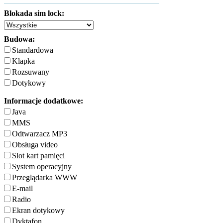
Blokada sim lock:
Budowa:
Standardowa
Klapka
Rozsuwany
Dotykowy
Informacje dodatkowe:
Java
MMS
Odtwarzacz MP3
Obsługa video
Slot kart pamięci
System operacyjny
Przeglądarka WWW
E-mail
Radio
Ekran dotykowy
Dyktafon