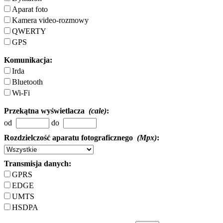
Aparat foto
Kamera video-rozmowy
QWERTY
GPS
Komunikacja:
Irda
Bluetooth
Wi-Fi
Przekątna wyświetlacza
(cale)
:
od
do
Rozdzielczość aparatu fotograficznego
(Mpx)
:
Transmisja danych:
GPRS
EDGE
UMTS
HSDPA