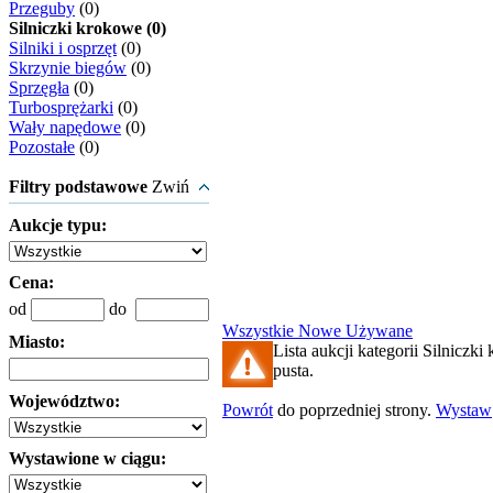
Przeguby
(0)
Silniczki krokowe (0)
Silniki i osprzęt
(0)
Skrzynie biegów
(0)
Sprzęgła
(0)
Turbosprężarki
(0)
Wały napędowe
(0)
Pozostałe
(0)
Filtry podstawowe
Zwiń
Aukcje typu:
Cena:
od
do
Wszystkie
Nowe
Używane
Miasto:
Lista aukcji kategorii Silniczki
pusta.
Województwo:
Powrót
do poprzedniej strony.
Wystaw
Wystawione w ciągu: