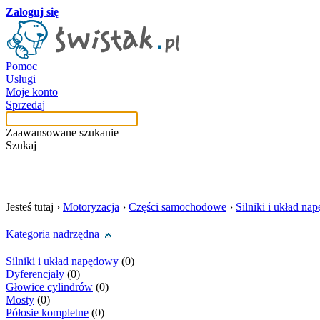
Zaloguj się
Pomoc
Usługi
Moje konto
Sprzedaj
Zaawansowane szukanie
Szukaj
szukaj w tej kategori
Jesteś tutaj ›
Motoryzacja
›
Części samochodowe
›
Silniki i układ n
Kategoria nadrzędna
Silniki i układ napędowy
(0)
Dyferencjały
(0)
Głowice cylindrów
(0)
Mosty
(0)
Półosie kompletne
(0)