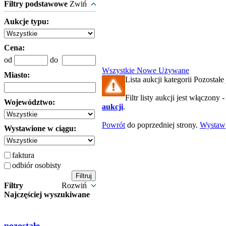
Filtry podstawowe
Zwiń
Aukcje typu:
Cena:
od
do
Wszystkie
Nowe
Używane
Miasto:
Lista aukcji kategorii Pozostałe 
Filtr listy aukcji jest włączony 
Województwo:
aukcji
.
Powrót
do poprzedniej strony.
Wystaw
Wystawione w ciągu:
faktura
odbiór osobisty
Filtry
Rozwiń
Najczęściej wyszukiwane
pozostałe