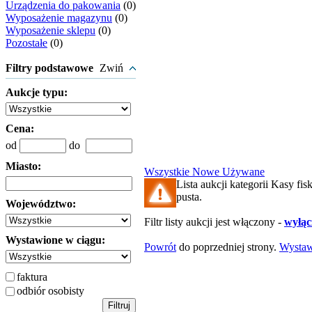
Urządzenia do pakowania
(0)
Wyposażenie magazynu
(0)
Wyposażenie sklepu
(0)
Pozostałe
(0)
Filtry podstawowe
Zwiń
Aukcje typu:
Cena:
od
do
Miasto:
Wszystkie
Nowe
Używane
Lista aukcji kategorii Kasy fisk
pusta.
Województwo:
Filtr listy aukcji jest włączony -
wyłącz
Wystawione w ciągu:
Powrót
do poprzedniej strony.
Wysta
faktura
odbiór osobisty