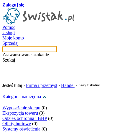
Zaloguj się
Pomoc
Usługi
Moje konto
Sprzedaj
Zaawansowane szukanie
Szukaj
szukaj w tej kategori
Jesteś tutaj ›
Firma i przemysł
›
Handel
›
Kasy fiskalne
Kategoria nadrzędna
Wyposażenie sklepu
(0)
Ekspozycja towaru
(0)
Odzież ochronna i BHP
(0)
Oferty hurtowe
(0)
Systemy oświetlenia
(0)