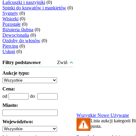
Łańcuszki i naszyjniki
(0)
Spinki do krawatów i mankietów
(0)
Sygnety
(0)
Wisiorki
(0)
Pozostałe
(0)
Biżuteria ślubna
(0)
Dewocjonalia
(0)
Ozdoby do włosów
(0)
Piercing
(0)
Usługi
(0)
Filtry podstawowe
Zwiń
Aukcje typu:
Cena:
od
do
Miasto:
Wszystkie
Nowe
Używane
Lista aukcji kategorii B
Województwo:
pusta.