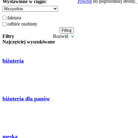
Powrót
do poprzedniej strony.
Wystawione w ciągu:
faktura
odbiór osobisty
Filtry
Rozwiń
Najczęściej wyszukiwane
biżuteria
biżuteria dla panów
męska