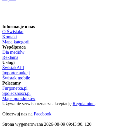
Informacje o nas
O Świstaku
Kontakt
Mapa kategorii
Współpraca
Dla mediów
Reklama
Usługi
ŚwistakAPI
Importer aukcji
Świstak mobile
Polecamy
Furgonetka.pl
Spolecznosci.pl
Mapa poradników
Używanie serwisu oznacza akceptację
Regulaminu
.
Obserwuj nas na
Facebook
Strona wygenerowana 2026-08-09 09:43:00, 120