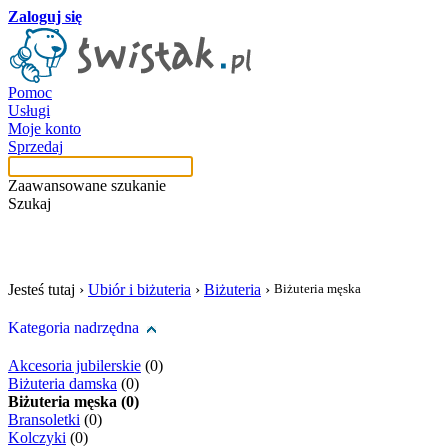
Zaloguj się
Pomoc
Usługi
Moje konto
Sprzedaj
Zaawansowane szukanie
Szukaj
szukaj w tej kategori
Jesteś tutaj ›
Ubiór i biżuteria
›
Biżuteria
›
Biżuteria męska
Kategoria nadrzędna
Akcesoria jubilerskie
(0)
Biżuteria damska
(0)
Biżuteria męska (0)
Bransoletki
(0)
Kolczyki
(0)