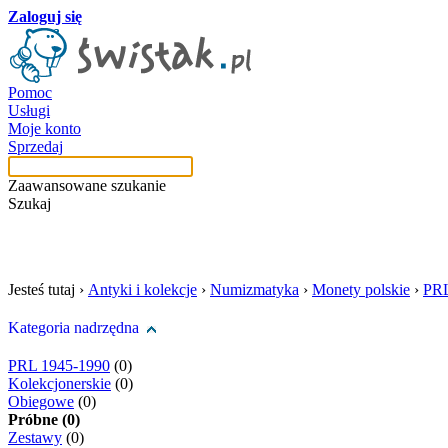
Zaloguj się
Pomoc
Usługi
Moje konto
Sprzedaj
Zaawansowane szukanie
Szukaj
szukaj w tej kategori
Jesteś tutaj ›
Antyki i kolekcje
›
Numizmatyka
›
Monety polskie
›
PRL
Kategoria nadrzędna
PRL 1945-1990
(0)
Kolekcjonerskie
(0)
Obiegowe
(0)
Próbne (0)
Zestawy
(0)