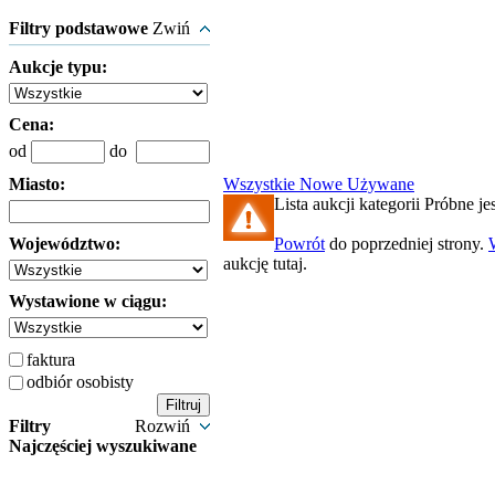
Filtry podstawowe
Zwiń
Aukcje typu:
Cena:
od
do
Miasto:
Wszystkie
Nowe
Używane
Lista aukcji kategorii Próbne jes
Województwo:
Powrót
do poprzedniej strony.
aukcję tutaj.
Wystawione w ciągu:
faktura
odbiór osobisty
Filtry
Rozwiń
Najczęściej wyszukiwane