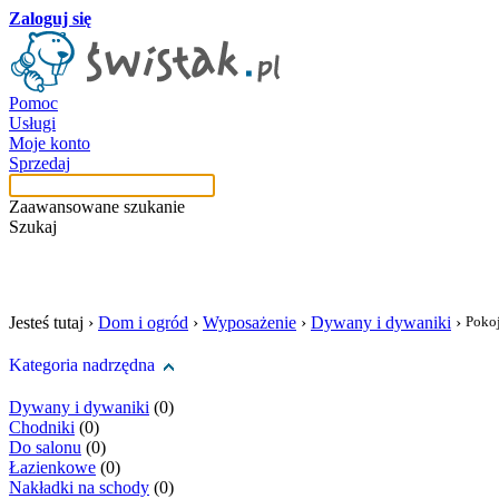
Zaloguj się
Pomoc
Usługi
Moje konto
Sprzedaj
Zaawansowane szukanie
Szukaj
szukaj w tej kategori
Jesteś tutaj ›
Dom i ogród
›
Wyposażenie
›
Dywany i dywaniki
›
Poko
Kategoria nadrzędna
Dywany i dywaniki
(0)
Chodniki
(0)
Do salonu
(0)
Łazienkowe
(0)
Nakładki na schody
(0)