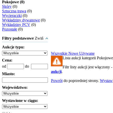
Pokojowe (0)
Skóry
(0)
Sztuczna trawa
(0)
Wycieraczki
(0)
Wykładziny dywanowe
(0)
Wykładziny PCV
(0)
Pozostałe
(0)
Filtry podstawowe
Zwiń
Aukcje typu:
Wszystkie
Nowe
Używane
Lista aukcji kategorii Pokojowe 
Cena:
od
do
Filtr listy aukcji jest włączony 
aukcji
.
Miasto:
Powrót
do poprzedniej strony.
Wystaw
Województwo:
Wystawione w ciągu: